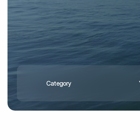
Category
120K+
Reels Viewership