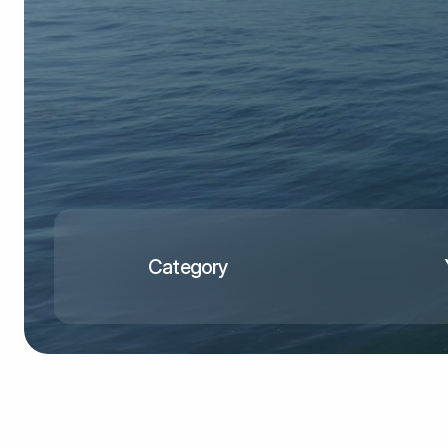
Category
120K+
Reels Viewership