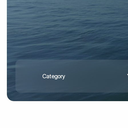
Category
120K+
Reels Viewership